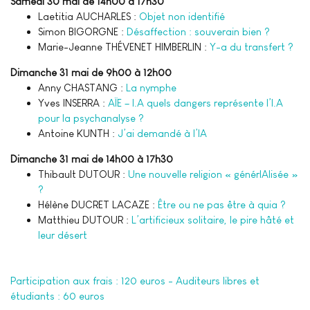
Samedi 30 mai de 14h00 à 17h30
Laetitia AUCHARLES :
Objet non identifié
Simon BIGORGNE :
Désaffection : souverain bien ?
Marie-Jeanne THÉVENET HIMBERLIN :
Y-a du transfert ?
Dimanche 31 mai de 9h00 à 12h00
Anny CHASTANG :
La nymphe
Yves INSERRA :
AÏE – I.A quels dangers représente l’I.A
pour la psychanalyse ?
Antoine KUNTH :
J’ai demandé à l’IA
Dimanche 31 mai de 14h00 à 17h30
Thibault DUTOUR :
Une nouvelle religion « générIAlisée »
?
Hélène DUCRET LACAZE :
Être ou ne pas être à quia ?
Matthieu DUTOUR :
L’artificieux solitaire, le pire hâté et
leur désert
Participation aux frais : 120 euros - Auditeurs libres et
étudiants : 60 euros