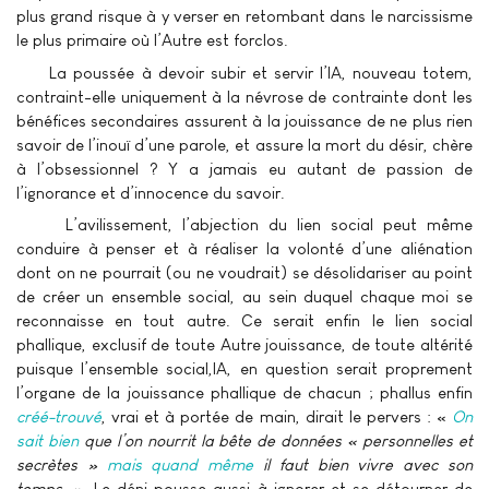
plus grand risque à y verser en retombant dans le narcissisme
le plus primaire où l’Autre est forclos.
La poussée à devoir subir et servir l’IA, nouveau totem,
contraint-elle uniquement à la névrose de contrainte dont les
bénéfices secondaires assurent à la jouissance de ne plus rien
savoir de l’inouï d’une parole, et assure la mort du désir, chère
à l’obsessionnel ? Y a jamais eu autant de passion de
l’ignorance et d’innocence du savoir.
L’avilissement, l’abjection du lien social peut même
conduire à penser et à réaliser la volonté d’une aliénation
dont on ne pourrait (ou ne voudrait) se désolidariser au point
de créer un ensemble social, au sein duquel chaque moi se
reconnaisse en tout autre. Ce serait enfin le lien social
phallique, exclusif de toute Autre jouissance, de toute altérité
puisque l’ensemble social,IA, en question serait proprement
l’organe de la jouissance phallique de chacun ; phallus enfin
créé-trouvé
, vrai et à portée de main, dirait le pervers : «
On
sait bien
que l’on nourrit la bête de données « personnelles et
secrètes »
mais quand même
il faut bien vivre avec son
temps.
». Le déni pousse aussi à ignorer et se détourner de