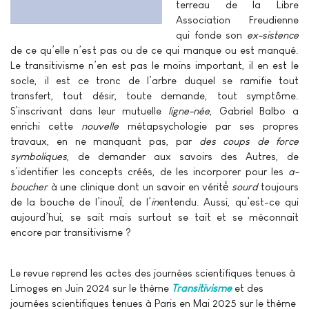
terreau de la Libre
Association Freudienne
qui fonde son
ex-sistence
de ce qu’elle n’est pas ou de ce qui manque ou est manqué.
Le transitivisme n’en est pas le moins important, il en est le
socle, il est ce tronc de l’arbre duquel se ramifie tout
transfert, tout désir, toute demande, tout symptôme.
S’inscrivant dans leur mutuelle
ligne-née
, Gabriel Balbo a
enrichi cette
nouvelle
métapsychologie par ses propres
travaux, en ne manquant pas, par
des coups de force
symboliques
, de demander aux savoirs des Autres, de
s’identifier les concepts créés, de les incorporer pour les
a-
boucher
à une clinique dont un savoir en vérité́
sourd
toujours
de la bouche de l’inouï̈, de l’
in
entendu. Aussi, qu’est-ce qui
aujourd’hui, se sait mais surtout se tait et se méconnait
encore par transitivisme ?
Le revue reprend les actes des journées scientifiques tenues à
Limoges en Juin 2024 sur le thème
Transitivisme
et des
journées scientifiques tenues à Paris en Mai 2025 sur le thème